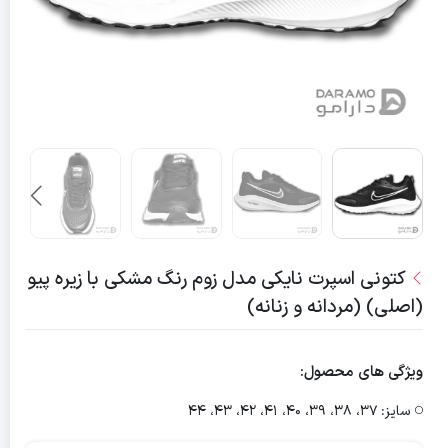
کتونی اسپرت نایکی مدل زوم رنگ مشکی با زیره پیو
(اصلی) (مردانه و زنانه)
ویژگی های محصول:
سایز:
37، 38، 39، 40، 41، 42، 43، 44