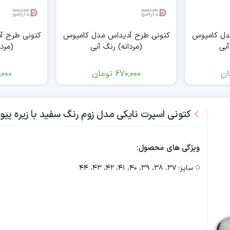
دل کامپوس
کتونی طرح آدیداس مدل کامپوس
کتونی طرح آ
آبی
(مردانه) رنگ آبی
(مردا
ان
670,000
تومان
,000
کتونی اسپرت نایکی مدل زوم رنگ سفید با زیره پیو (
ویژگی های محصول:
سایز:
37، 38، 39، 40، 41، 42، 43، 44