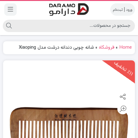
|
Home
»
فروشگاه
»
شانه چوبی دندانه درشت مدل Xiaoping
1
1
ت
خ
ف
ی
٪
ف