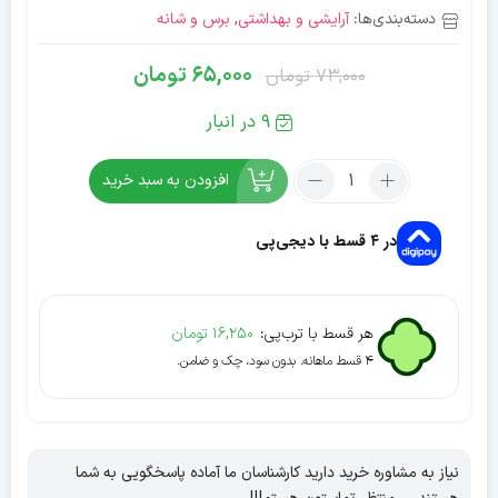
دسته‌بندی‌ها:
آرایشی و بهداشتی
,
برس و شانه
65,000
تومان
73,000
تومان
قیمت
قیمت
فعلی:
اصلی:
9 در انبار
73,000
65,000
تعداد:
تومان
تومان.
افزودن به سبد خرید
شانه
بود.
چوبی
در ۴ قسط با دیجی‌پی
دندانه
درشت
مدل
Xiaoping
هر قسط با ترب‌پی:
16,250
تومان
۴ قسط ماهانه. بدون سود، چک و ضامن.
نیاز به مشاوره خرید دارید کارشناسان ما آماده پاسخگویی به شما