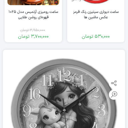
ساعت دیواری سیتیزن رنگ قرمز
ساعت رومیزی آرتمیس مدل 1025
عکس ماشین ها
قهوه‌ای روشن طلایی
3,950,000
تومان
530,000
تومان
3,700,000
تومان
قیمت
قیمت
فعلی:
اصلی:
3,950,000
3,700,000
تومان
تومان.
بود.