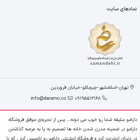
نمادهای سایت
تهران-اسلامشهر-چیچکلو-خیابان فروردین
info@daramo.co
09195512168
دارامو سلیقه شما رو خوب می دونه... پس از تجربه‌ی موفق فروشگاه
دارامو در ضمینه مدرن شدن خانه ها تصمیم به پا به عرصه گذاشتن
در دنیای اینترنت کرد و فروشگاه اینترنتی دارامو رو تاسیس کرد ، که با