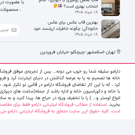
قاب عکس رومیزی یا دیواری؟ کدام
با عضویت در خ
انتخاب بهتری است؟
، محصولات و
۱۸ خرداد ۱۴۰۵
بهترین قاب عکس برای عکس
خانوادگی؛ چگونه خاطرات ارزشمند خود
۱۸ خرداد ۱۴۰۵
را زیباتر نمایش دهیم؟
تهران-اسلامشهر-چیچکلو-خیابان فروردین
دارامو سلیقه شما رو خوب می دونه... پس از تجربه‌ی موفق فروشگ
خانه ها تصمیم به پا به عرصه گذاشتن در دنیای اینترنت کرد و فرو
کرد ، که با این کار تقاضای فروشگاه دارامو در قالبی نو تکرار شود. 
با خانه و دکوراسیون خانه و اداره باشد از جمله(ساعت های دیواری 
انواع لوستر و... ) را با تخفیف ویژه در حراج ها، پیدا کنید و به س
بخرید.
استفاده از مطالب فروشگاه اینترنتی دارامو فقط برای مقاصد غ
است. کلیه حقوق این سایت متعلق به فروشگاه اینترنتی دارامو می‌باشد. ht © 2006 - 2023