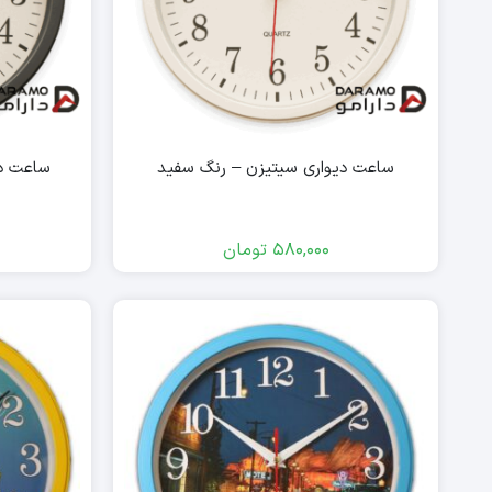
ساعت دیواری سیتیزن – رنگ سفید
ساعت د
580,000
تومان